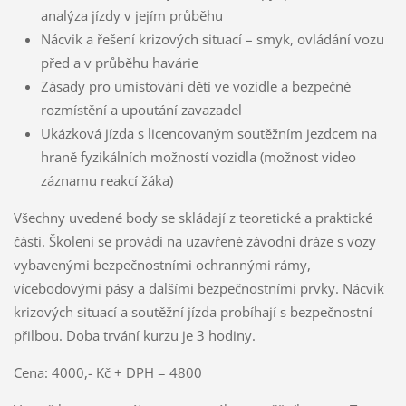
analýza jízdy v jejím průběhu
Nácvik a řešení krizových situací – smyk, ovládání vozu
před a v průběhu havárie
Zásady pro umísťování dětí ve vozidle a bezpečné
rozmístění a upoutání zavazadel
Ukázková jízda s licencovaným soutěžním jezdcem na
hraně fyzikálních možností vozidla (možnost video
záznamu reakcí žáka)
Všechny uvedené body se skládají z teoretické a praktické
části. Školení se provádí na uzavřené závodní dráze s vozy
vybavenými bezpečnostními ochrannými rámy,
vícebodovými pásy a dalšími bezpečnostními prvky. Nácvik
krizových situací a soutěžní jízda probíhají s bezpečnostní
přilbou. Doba trvání kurzu je 3 hodiny.
Cena: 4000,- Kč + DPH = 4800