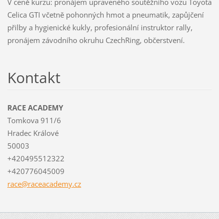
V ceně kurzu: pronájem upraveného soutěžního vozu Toyota
Celica GTI včetně pohonných hmot a pneumatik, zapůjčení
přilby a hygienické kukly, profesionální instruktor rally,
pronájem závodního okruhu CzechRing, občerstvení.
Kontakt
RACE ACADEMY
Tomkova 911/6
Hradec Králové
50003
+420495512322
+420776045009
race@rac
eacademy
.cz