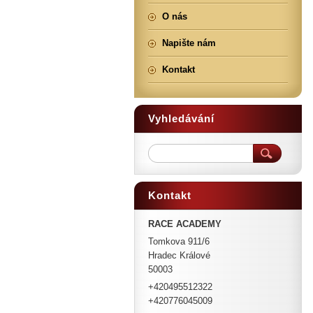
O nás
Napište nám
Kontakt
Vyhledávání
Kontakt
RACE ACADEMY
Tomkova 911/6
Hradec Králové
50003
+420495512322
+420776045009