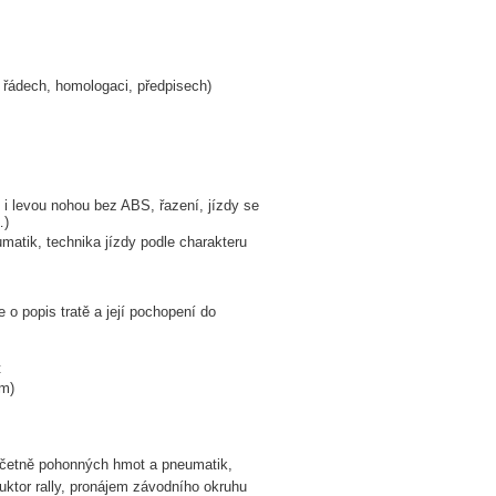
 v řádech, homologaci, předpisech)
u i levou nohou bez ABS, řazení, jízdy se
…)
umatik, technika jízdy podle charakteru
e o popis tratě a její pochopení do
ost
ým)
včetně pohonných hmot a pneumatik,
ruktor rally, pronájem závodního okruhu