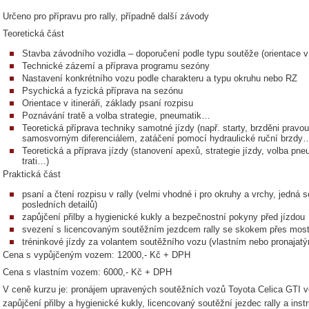
Určeno pro přípravu pro rally, případně další závody
Teoretická část
Stavba závodního vozidla – doporučení podle typu soutěže (orientace
Technické zázemí a příprava programu sezóny
Nastavení konkrétního vozu podle charakteru a typu okruhu nebo RZ
Psychická a fyzická příprava na sezónu
Orientace v itineráři, základy psaní rozpisu
Poznávání tratě a volba strategie, pneumatik…
Teoretická příprava techniky samotné jízdy (např. starty, brzděni pravo
samosvorným diferenciálem, zatáčení pomocí hydraulické ruční brzdy
Teoretická a příprava jízdy (stanovení apexů, strategie jízdy, volba pne
trati…)
Praktická část
psaní a čtení rozpisu v rally (velmi vhodné i pro okruhy a vrchy, jedná s
posledních detailů)
zapůjčení přilby a hygienické kukly a bezpečnostní pokyny před jízdou
svezení s licencovaným soutěžním jezdcem rally se skokem přes m
tréninkové jízdy za volantem soutěžního vozu (vlastním nebo pronajat
Cena s vypůjčeným vozem: 12000,- Kč + DPH
Cena s vlastním vozem: 6000,- Kč + DPH
V ceně kurzu je: pronájem upravených soutěžních vozů Toyota Celica GTI 
zapůjčení přilby a hygienické kukly, licencovaný soutěžní jezdec rally a inst